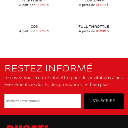
NIGHTSHIFT
ICON DARK
À partir de
15 890
$
À partir de
13 490
$
ICON
FULL THROTTLE
À partir de
15 090
$
À partir de
16 090
$
RESTEZ INFORMÉ
Inscrivez-vous à notre infolettre pour des invitations à nos
événements exclusifs, des promotions, et bien plus!