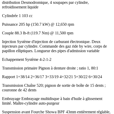
distribution Desmodromique, 4 soupapes par cylindre,
refroidissement liquide
Cylindrée
1 103 cc
Puissance
205 hp (150.7 kW) @ 12,650 rpm
Couple
88.3 lb-ft (119.7 Nm) @ 11,500 rpm
Injection
Système d'injection de carburant électronique. Deux
injecteurs par cylindre. Commande des gaz ride by wire, corps de
papillon elliptiques. Longueur des pipes d'admission variable
Echappement
Système 4-2-1-2
Transmission primaire
Pignon à denture droite ; ratio 1, 80:1
Rapport
1=38/14 2=36/17 3=33/19 4=32/21 5=30/22 6=30/24
Transmission
Chaîne 520; pignon de sortie de boîte de 15 dents ;
couronne de 42 dents
Embrayage
Embrayage multidisque à bain d'huile à glissement
limité. Maître-cylindre auto-purgeur
Suspension avant
Fourche Showa BPF 43mm entièrement réglable,