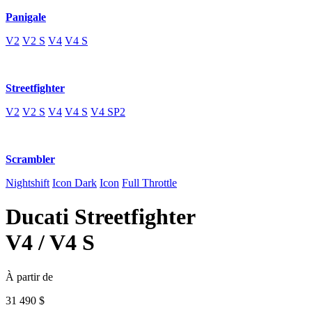
Panigale
V2
V2 S
V4
V4 S
Streetfighter
V2
V2 S
V4
V4 S
V4 SP2
Scrambler
Nightshift
Icon Dark
Icon
Full Throttle
Ducati
Streetfighter
V4 / V4 S
À partir de
31 490
$