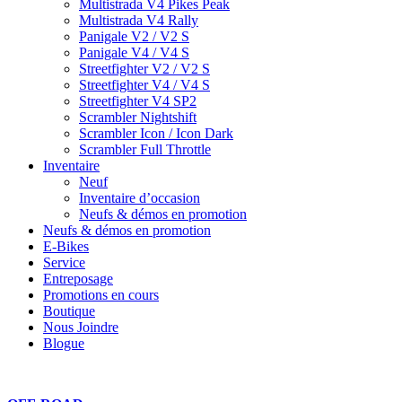
Multistrada V4 Pikes Peak
Multistrada V4 Rally
Panigale V2 / V2 S
Panigale V4 / V4 S
Streetfighter V2 / V2 S
Streetfighter V4 / V4 S
Streetfighter V4 SP2
Scrambler Nightshift
Scrambler Icon / Icon Dark
Scrambler Full Throttle
Inventaire
Neuf
Inventaire d’occasion
Neufs & démos en promotion
Neufs & démos en promotion
E-Bikes
Service
Entreposage
Promotions en cours
Boutique
Nous Joindre
Blogue