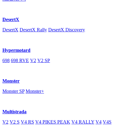
DesertX
DesertX
DesertX Rally
DesertX Discovery
Hypermotard
698
698 RVE
V2
V2 SP
Monster
Monster SP
Monster+
Multistrada
V2
V2 S
V4 RS
V4 PIKES PEAK
V4 RALLY
V4
V4S