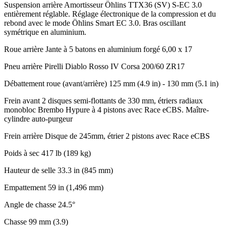
Suspension arrière
Amortisseur Öhlins TTX36 (SV) S-EC 3.0
entièrement réglable. Réglage électronique de la compression et du
rebond avec le mode Öhlins Smart EC 3.0. Bras oscillant
symétrique en aluminium.
Roue arrière
Jante à 5 batons en aluminium forgé 6,00 x 17
Pneu arrière
Pirelli Diablo Rosso IV Corsa 200/60 ZR17
Débattement roue (avant/arrière)
125 mm (4.9 in) - 130 mm (5.1 in)
Frein avant
2 disques semi-flottants de 330 mm, étriers radiaux
monobloc Brembo Hypure à 4 pistons avec Race eCBS. Maître-
cylindre auto-purgeur
Frein arrière
Disque de 245mm, étrier 2 pistons avec Race eCBS
Poids à sec
417 lb (189 kg)
Hauteur de selle
33.3 in (845 mm)
Empattement
59 in (1,496 mm)
Angle de chasse
24.5°
Chasse
99 mm (3.9)