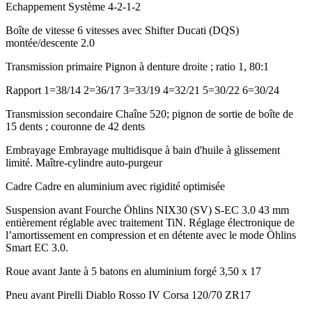
Echappement
Système 4-2-1-2
Boîte de vitesse
6 vitesses avec Shifter Ducati (DQS)
montée/descente 2.0
Transmission primaire
Pignon à denture droite ; ratio 1, 80:1
Rapport
1=38/14 2=36/17 3=33/19 4=32/21 5=30/22 6=30/24
Transmission secondaire
Chaîne 520; pignon de sortie de boîte de
15 dents ; couronne de 42 dents
Embrayage
Embrayage multidisque à bain d'huile à glissement
limité. Maître-cylindre auto-purgeur
Cadre
Cadre en aluminium avec rigidité optimisée
Suspension avant
Fourche Öhlins NIX30 (SV) S-EC 3.0 43 mm
entièrement réglable avec traitement TiN. Réglage électronique de
l’amortissement en compression et en détente avec le mode Öhlins
Smart EC 3.0.
Roue avant
Jante à 5 batons en aluminium forgé 3,50 x 17
Pneu avant
Pirelli Diablo Rosso IV Corsa 120/70 ZR17