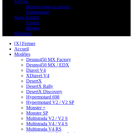
Service
Rendez-vous au service
Entreposage
Nous Joindre
Équipe
Blogue
Boutique
[X] Fermer
Accueil
Modèles
Desmo450 MX Factory
Desmo450 MX / EDX
Diavel V4
XDiavel V4
DesertX
DesertX Rally
DesertX Discovery
Hypermotard 698
Hypermotard V2 / V2 SP
Monster +
Monster SP
Multistrada V2 / V2 S
Multistrada V4 / V4 S
Multistrada V4 RS