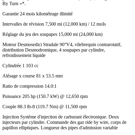
By Turn »*.
Garantie
24 mois kilométrage illimité
Intervalles de révision
7,500 mi (12,000 km) / 12 moIs
Réglage du jeu des soupapes
15,000 mi (24,000 km)
Moteur
Desmosedici Stradale 90°V4, vilebrequin contrarotatif,
distribution Desmodromique, 4 soupapes par cylindre,
refroidissement liquide
Cylindrée
1 103 cc
Alésage x course
81 x 53.5 mm
Ratio de compression
14.0:1
Puissance
205 hp (150.7 kW) @ 12,650 rpm
Couple
88.3 lb-ft (119.7 Nm) @ 11,500 rpm
Injection
Système d'injection de carburant électronique. Deux
injecteurs par cylindre. Commande des gaz ride by wire, corps de
papillon elliptiques. Longueur des pipes d'admission variable