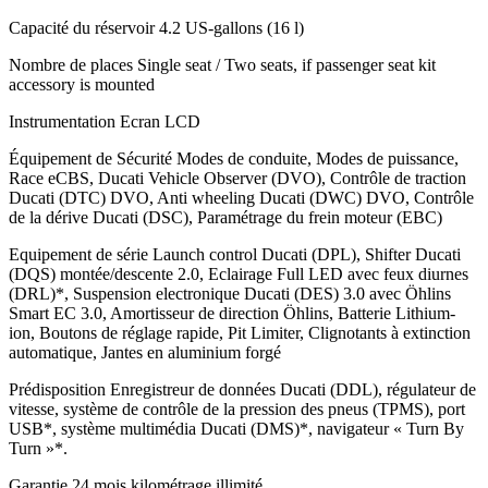
Capacité du réservoir
4.2 US-gallons (16 l)
Nombre de places
Single seat / Two seats, if passenger seat kit
accessory is mounted
Instrumentation
Ecran LCD
Équipement de Sécurité
Modes de conduite, Modes de puissance,
Race eCBS, Ducati Vehicle Observer (DVO), Contrôle de traction
Ducati (DTC) DVO, Anti wheeling Ducati (DWC) DVO, Contrôle
de la dérive Ducati (DSC), Paramétrage du frein moteur (EBC)
Equipement de série
Launch control Ducati (DPL), Shifter Ducati
(DQS) montée/descente 2.0, Eclairage Full LED avec feux diurnes
(DRL)*, Suspension electronique Ducati (DES) 3.0 avec Öhlins
Smart EC 3.0, Amortisseur de direction Öhlins, Batterie Lithium-
ion, Boutons de réglage rapide, Pit Limiter, Clignotants à extinction
automatique, Jantes en aluminium forgé
Prédisposition
Enregistreur de données Ducati (DDL), régulateur de
vitesse, système de contrôle de la pression des pneus (TPMS), port
USB*, système multimédia Ducati (DMS)*, navigateur « Turn By
Turn »*.
Garantie
24 mois kilométrage illimité