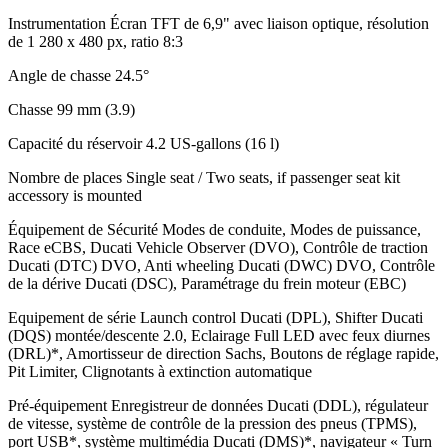
Instrumentation
Écran TFT de 6,9" avec liaison optique, résolution
de 1 280 x 480 px, ratio 8:3
Angle de chasse
24.5°
Chasse
99 mm (3.9)
Capacité du réservoir
4.2 US-gallons (16 l)
Nombre de places
Single seat / Two seats, if passenger seat kit
accessory is mounted
Équipement de Sécurité
Modes de conduite, Modes de puissance,
Race eCBS, Ducati Vehicle Observer (DVO), Contrôle de traction
Ducati (DTC) DVO, Anti wheeling Ducati (DWC) DVO, Contrôle
de la dérive Ducati (DSC), Paramétrage du frein moteur (EBC)
Equipement de série
Launch control Ducati (DPL), Shifter Ducati
(DQS) montée/descente 2.0, Eclairage Full LED avec feux diurnes
(DRL)*, Amortisseur de direction Sachs, Boutons de réglage rapide,
Pit Limiter, Clignotants à extinction automatique
Pré-équipement
Enregistreur de données Ducati (DDL), régulateur
de vitesse, système de contrôle de la pression des pneus (TPMS),
port USB*, système multimédia Ducati (DMS)*, navigateur « Turn