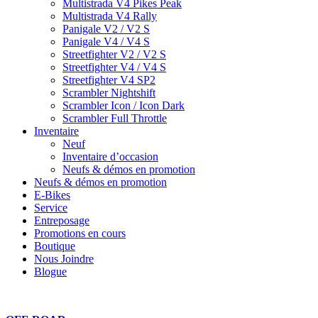
Multistrada V4 Pikes Peak
Multistrada V4 Rally
Panigale V2 / V2 S
Panigale V4 / V4 S
Streetfighter V2 / V2 S
Streetfighter V4 / V4 S
Streetfighter V4 SP2
Scrambler Nightshift
Scrambler Icon / Icon Dark
Scrambler Full Throttle
Inventaire
Neuf
Inventaire d’occasion
Neufs & démos en promotion
Neufs & démos en promotion
E-Bikes
Service
Entreposage
Promotions en cours
Boutique
Nous Joindre
Blogue