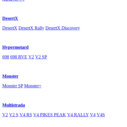
DesertX
DesertX
DesertX Rally
DesertX Discovery
Hypermotard
698
698 RVE
V2
V2 SP
Monster
Monster SP
Monster+
Multistrada
V2
V2 S
V4 RS
V4 PIKES PEAK
V4 RALLY
V4
V4S