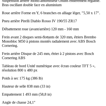
Suspension arrière
Mono-amortisseur Öhlins entièrement réglable.
Bras oscillant double face en aluminium
Roue arrière
Forme en Y, 6 branches en alliage léger, "5,50 x 17".
Pneu arrière
Pirelli Diablo Rosso IV 190/55 ZR17
Débattement roue (avant/arrière)
120 mm - 160 mm
Frein avant
2 disques semi-flottants de 320 mm, étriers Brembo
Monobloc M50 à pistons montés radialement avec ABS Bosch
Cornering.
Frein arrière
Disque de 245 mm, étrier à 2 pistons avec Bosch
Cornering ABS
Tableau de bord
Unité numérique avec écran couleur TFT 5 »,
résolution 800 x 480 px
Poids à sec
175 kg (386 lb)
Hauteur de selle
838 mm (33 in)
Empattement
1 493 mm (58,8 in)
Angle de chasse
24,1°