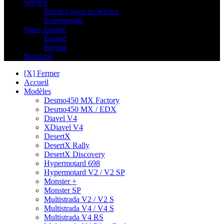
Service
Rendez-vous au service
Entreposage
Nous Joindre
Équipe
Blogue
Boutique
[X] Fermer
Accueil
Modèles
Desmo450 MX Factory
Desmo450 MX / EDX
Diavel V4
XDiavel V4
DesertX
DesertX Rally
DesertX Discovery
Hypermotard 698
Hypermotard V2 / V2 SP
Monster +
Monster SP
Multistrada V2 / V2 S
Multistrada V4 / V4 S
Multistrada V4 RS