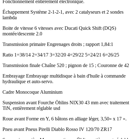
Fonctionnement entièrement électronique.
Échappement
Système 2-1-2-1, avec 2 catalyseurs et 2 sondes
lambda
Boite de vitesse
6 vitesses avec Ducati Quick Shift (DQS)
montée/descente 2.0
Transmission primaire
Engrenages droits ; rapport 1,84:1
Ratio
1=38/14 2=34/17 3=32/20 4=29/22 5=24/21 6=26/25
Transmission finale
Chaîne 520 ; pignon de 15 ; Couronne de 42
Embrayage
Embrayage multidisque à bain d'huile à commande
hydraulique et auto-servo.
Cadre
Monocoque Aluminium
Suspension avant
Fourche Öhlins NIX30 43 mm avec traitement
TiN, entièrement réglable usd
Roue avant
Forme en Y, 6 bâtons en alliage léger, 3,50« x 17 ».
Pneu avant
Pneus Pirelli Diablo Rosso IV 120/70 ZR17