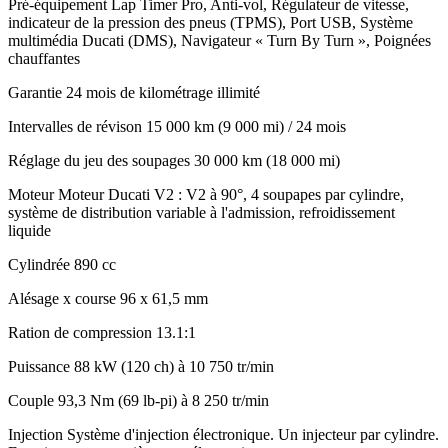
Pré-équipement
Lap Timer Pro, Anti-vol, Régulateur de vitesse,
indicateur de la pression des pneus (TPMS), Port USB, Système
multimédia Ducati (DMS), Navigateur « Turn By Turn », Poignées
chauffantes
Garantie
24 mois de kilométrage illimité
Intervalles de révison
15 000 km (9 000 mi) / 24 mois
Réglage du jeu des soupages
30 000 km (18 000 mi)
Moteur
Moteur Ducati V2 : V2 à 90°, 4 soupapes par cylindre,
système de distribution variable à l'admission, refroidissement
liquide
Cylindrée
890 cc
Alésage x course
96 x 61,5 mm
Ration de compression
13.1:1
Puissance
88 kW (120 ch) à 10 750 tr/min
Couple
93,3 Nm (69 lb-pi) à 8 250 tr/min
Injection
Système d'injection électronique. Un injecteur par cylindre.