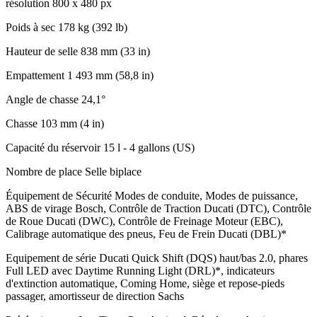
résolution 800 x 480 px
Poids à sec
178 kg (392 lb)
Hauteur de selle
838 mm (33 in)
Empattement
1 493 mm (58,8 in)
Angle de chasse
24,1°
Chasse
103 mm (4 in)
Capacité du réservoir
15 l - 4 gallons (US)
Nombre de place
Selle biplace
Équipement de Sécurité
Modes de conduite, Modes de puissance,
ABS de virage Bosch, Contrôle de Traction Ducati (DTC), Contrôle
de Roue Ducati (DWC), Contrôle de Freinage Moteur (EBC),
Calibrage automatique des pneus, Feu de Frein Ducati (DBL)*
Equipement de série
Ducati Quick Shift (DQS) haut/bas 2.0, phares
Full LED avec Daytime Running Light (DRL)*, indicateurs
d'extinction automatique, Coming Home, siège et repose-pieds
passager, amortisseur de direction Sachs