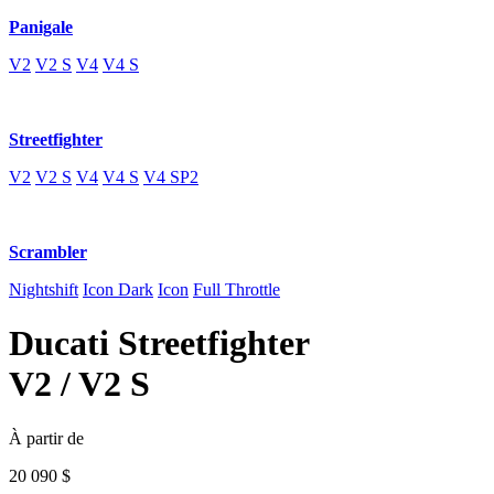
Panigale
V2
V2 S
V4
V4 S
Streetfighter
V2
V2 S
V4
V4 S
V4 SP2
Scrambler
Nightshift
Icon Dark
Icon
Full Throttle
Ducati
Streetfighter
V2 / V2 S
À partir de
20 090
$