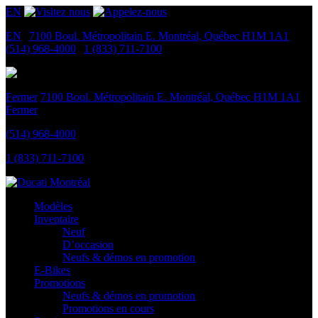
EN
EN
|
7100 Boul. Métropolitain E.
Montréal, Québec
H1M 1A1
|
(514) 968-4000
|
1 (833) 711-7100
Fermer
7100 Boul. Métropolitain E.
Montréal, Québec
H1M 1A1
Fermer
(514) 968-4000
1 (833) 711-7100
Modèles
Inventaire
Neuf
D’occasion
Neufs & démos en promotion
E-Bikes
Promotions
Neufs & démos en promotion
Promotions en cours