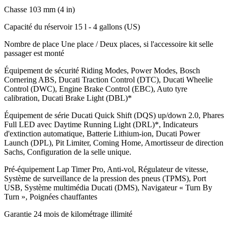
Chasse
103 mm (4 in)
Capacité du réservoir
15 l - 4 gallons (US)
Nombre de place
Une place / Deux places, si l'accessoire kit selle
passager est monté
Équipement de sécurité
Riding Modes, Power Modes, Bosch
Cornering ABS, Ducati Traction Control (DTC), Ducati Wheelie
Control (DWC), Engine Brake Control (EBC), Auto tyre
calibration, Ducati Brake Light (DBL)*
Équipement de série
Ducati Quick Shift (DQS) up/down 2.0, Phares
Full LED avec Daytime Running Light (DRL)*, Indicateurs
d'extinction automatique, Batterie Lithium-ion, Ducati Power
Launch (DPL), Pit Limiter, Coming Home, Amortisseur de direction
Sachs, Configuration de la selle unique.
Pré-équipement
Lap Timer Pro, Anti-vol, Régulateur de vitesse,
Système de surveillance de la pression des pneus (TPMS), Port
USB, Système multimédia Ducati (DMS), Navigateur « Turn By
Turn », Poignées chauffantes
Garantie
24 mois de kilométrage illimité