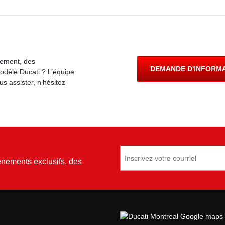
cement, des
DEMANDE D'INFORM
modèle Ducati ? L’équipe
s assister, n’hésitez
vénements exclusifs, des