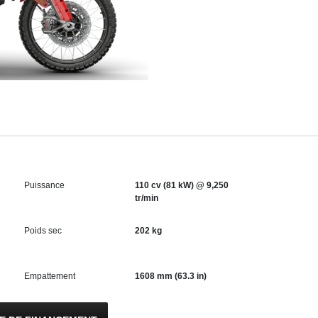
Puissance
110 cv (81 kW) @ 9,250
tr/min
Poids sec
202 kg
Empattement
1608 mm (63.3 in)