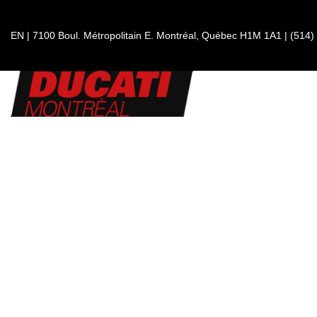
EN
|
7100 Boul. Métropolitain E.
Montréal, Québec
H1M 1A1
|
(514)
DUCATI
DesertX
DesertX Discovery
À partir de
23 095
$