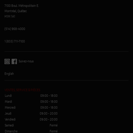
7100 Boul. Métropolitain E.
Montréal, Québec
H1M 1A1
(514) 968-4000
1 (833) 711-7100
Suivez-nous
English
VENTES, SERVICE & PIÈCES
Lundi
09:00 - 18:00
Mardi
09:00 - 18:00
Mercredi
09:00 - 18:00
Jeudi
09:00 - 20:00
Vendredi
09:00 - 20:00
Samedi
Fermé
Dimanche
Fermé