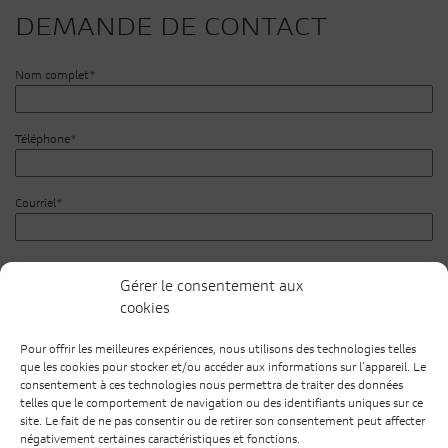
DEMANDE DE CONTACT
Nom complet*
Téléphone*
Courriel*
Commentaires
Gérer le consentement aux
cookies
Pour offrir les meilleures expériences, nous utilisons des technologies telles
que les cookies pour stocker et/ou accéder aux informations sur l'appareil. Le
consentement à ces technologies nous permettra de traiter des données
telles que le comportement de navigation ou des identifiants uniques sur ce
site. Le fait de ne pas consentir ou de retirer son consentement peut affecter
négativement certaines caractéristiques et fonctions.