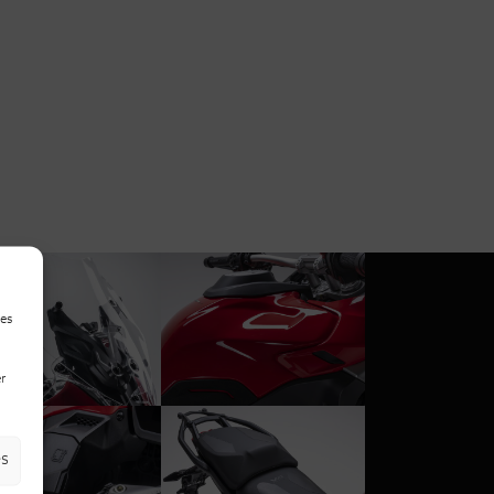
ies
r
es