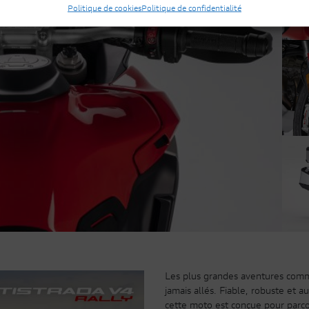
Politique de cookies
Politique de confidentialité
Les plus grandes aventures com
jamais allés. Fiable, robuste et a
cette moto est conçue pour parco