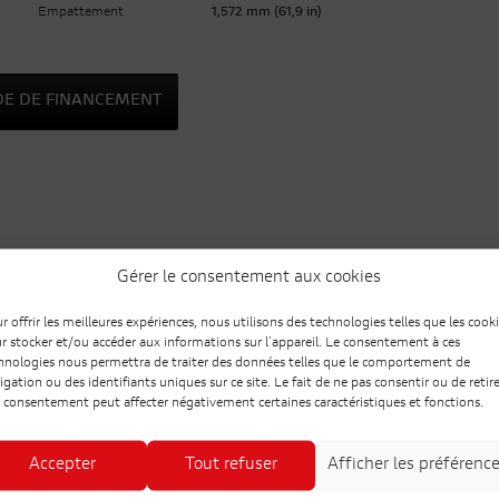
Empattement
1,572 mm (61,9 in)
E DE FINANCEMENT
Gérer le consentement aux cookies
r offrir les meilleures expériences, nous utilisons des technologies telles que les cook
r stocker et/ou accéder aux informations sur l'appareil. Le consentement à ces
hnologies nous permettra de traiter des données telles que le comportement de
igation ou des identifiants uniques sur ce site. Le fait de ne pas consentir ou de retire
 consentement peut affecter négativement certaines caractéristiques et fonctions.
Accepter
Tout refuser
Afficher les préférenc