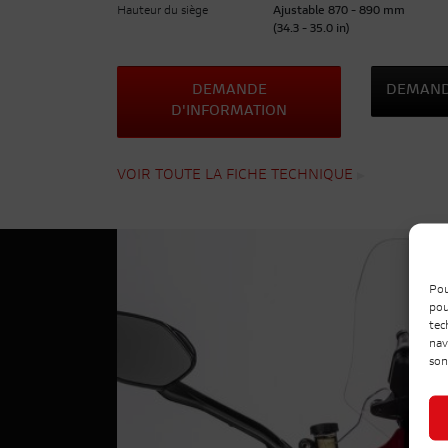
Hauteur du siège
Ajustable 870 - 890 mm
(34.3 - 35.0 in)
DEMANDE
DEMAND
D'INFORMATION
VOIR TOUTE LA FICHE TECHNIQUE
Pou
pou
tec
nav
son