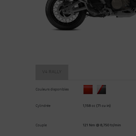
V4 RALLY
Couleurs disponibles
Cylindrée
1,158 cc (71 cu in)
Couple
121 Nm @ 8,750 tr/min