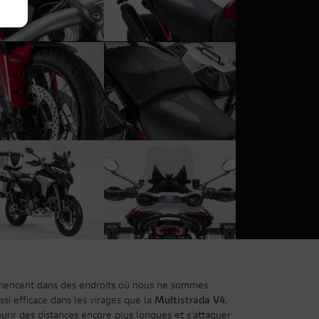
mencent dans des endroits où nous ne sommes
ussi efficace dans les virages que la
Multistrada V4
,
urir des distances encore plus longues et s’attaquer