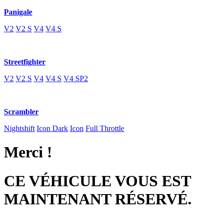
Panigale
V2
V2 S
V4
V4 S
Streetfighter
V2
V2 S
V4
V4 S
V4 SP2
Scrambler
Nightshift
Icon Dark
Icon
Full Throttle
Merci !
CE VÉHICULE VOUS EST
MAINTENANT RÉSERVÉ.