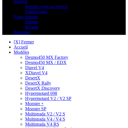
Service
Rendez-vous au service
Entreposage
Nous Joindre
Équipe
Blogue
Boutique
[X] Fermer
Accueil
Modèles
Desmo450 MX Factory
Desmo450 MX / EDX
Diavel V4
XDiavel V4
DesertX
DesertX Rally
DesertX Discovery
Hypermotard 698
Hypermotard V2 / V2 SP
Monster +
Monster SP
Multistrada V2 / V2 S
Multistrada V4 / V4 S
Multistrada V4 RS