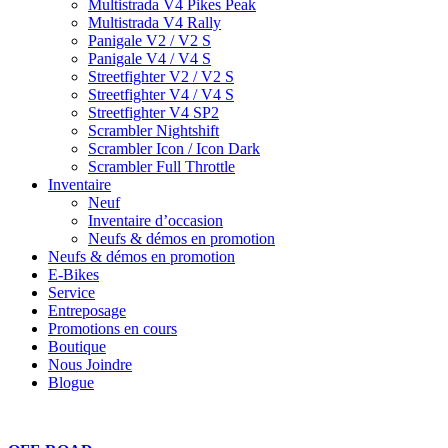
Multistrada V4 Pikes Peak
Multistrada V4 Rally
Panigale V2 / V2 S
Panigale V4 / V4 S
Streetfighter V2 / V2 S
Streetfighter V4 / V4 S
Streetfighter V4 SP2
Scrambler Nightshift
Scrambler Icon / Icon Dark
Scrambler Full Throttle
Inventaire
Neuf
Inventaire d’occasion
Neufs & démos en promotion
Neufs & démos en promotion
E-Bikes
Service
Entreposage
Promotions en cours
Boutique
Nous Joindre
Blogue