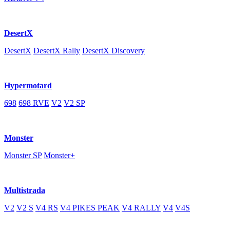
DesertX
DesertX
DesertX Rally
DesertX Discovery
Hypermotard
698
698 RVE
V2
V2 SP
Monster
Monster SP
Monster+
Multistrada
V2
V2 S
V4 RS
V4 PIKES PEAK
V4 RALLY
V4
V4S