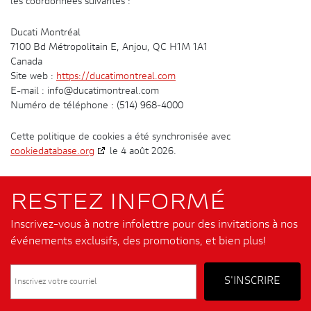
les coordonnées suivantes :
Ducati Montréal
7100 Bd Métropolitain E, Anjou, QC H1M 1A1
Canada
Site web :
https://ducatimontreal.com
E-mail :
info@
ducatimontreal.com
Numéro de téléphone : (514) 968-4000
Cette politique de cookies a été synchronisée avec
cookiedatabase.org
le 4 août 2026.
RESTEZ INFORMÉ
Inscrivez-vous à notre infolettre pour des invitations à nos
événements exclusifs, des promotions, et bien plus!