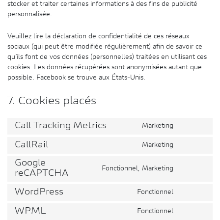
stocker et traiter certaines informations à des fins de publicité
personnalisée.
Veuillez lire la déclaration de confidentialité de ces réseaux
sociaux (qui peut être modifiée régulièrement) afin de savoir ce
qu’ils font de vos données (personnelles) traitées en utilisant ces
cookies. Les données récupérées sont anonymisées autant que
possible. Facebook se trouve aux États-Unis.
7. Cookies placés
Call Tracking Metrics
Marketing
Consent
to
CallRail
Marketing
Consent
service
to
call-
Google
Fonctionnel, Marketing
service
tracking-
Consent
reCAPTCHA
callrail
metrics
to
WordPress
Fonctionnel
service
Consent
google-
to
WPML
Fonctionnel
recaptcha
Consent
service