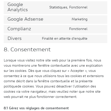
to
wordpress
Google
Statistiques, Fonctionnel
service
Consent
Analytics
wpml
to
Google Adsense
Marketing
service
Consent
google-
to
Complianz
Fonctionnel
analytics
Consent
service
to
google-
Divers
Finalité en attente d’enquête
Consent
service
adsense
to
complianz
8. Consentement
service
divers
Lorsque vous visitez notre site web pour la première fois, nous
vous montrerons une fenêtre contextuelle avec une explication
sur les cookies. Dès que vous cliquez sur « Accepter », vous
consentez à ce que nous utilisions tous les cookies et extensions
comme décrit dans la fenêtre contextuelle et la présente
politiquede cookies. Vous pouvez désactiver l’utilisation des
cookies via votre navigateur, mais veuillez noter que notre site
web pourrait ne plus fonctionner correctement.
8.1 Gérez vos réglages de consentement