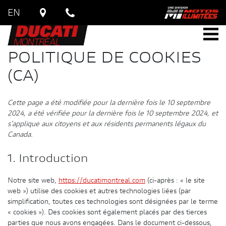
EN
POLITIQUE DE COOKIES
(CA)
Cette page a été modifiée pour la dernière fois le 10 septembre
2024, a été vérifiée pour la dernière fois le 10 septembre 2024, et
s’applique aux citoyens et aux résidents permanents légaux du
Canada.
1. Introduction
Notre site web,
https://ducatimontreal.com
(ci-après : « le site
web ») utilise des cookies et autres technologies liées (par
simplification, toutes ces technologies sont désignées par le terme
« cookies »). Des cookies sont également placés par des tierces
parties que nous avons engagées. Dans le document ci-dessous,