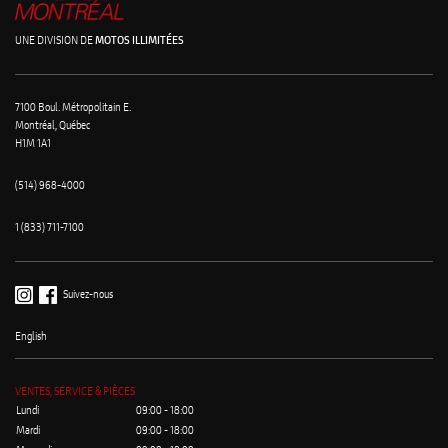
UNE DIVISION DE
MOTOS ILLIMITÉES
7100 Boul. Métropolitain E.
Montréal, Québec
H1M 1A1
(514) 968-4000
1 (833) 711-7100
Suivez-nous
English
VENTES, SERVICE & PIÈCES
Lundi
09:00 - 18:00
Mardi
09:00 - 18:00