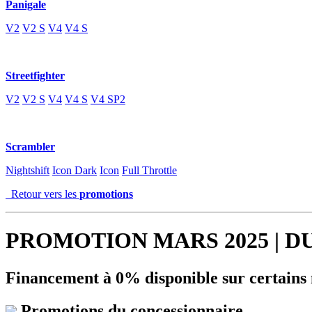
Panigale
V2
V2 S
V4
V4 S
Streetfighter
V2
V2 S
V4
V4 S
V4 SP2
Scrambler
Nightshift
Icon Dark
Icon
Full Throttle
Retour vers les
promotions
PROMOTION MARS 2025 | 
Financement à 0% disponible sur certains 
Promotions du concessionnaire