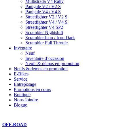
Multistrada V4 Rally
Panigale V2 / V2 S
Panigale V4 / V4 S
Streetfighter V2 / V2 S
Streetfighter V4 / V4 S
Streetfighter V4 SP2
Scrambler Nightshift
Scrambler Icon / Icon Dark
Scrambler Full Throttle
Inventaire
Neuf
Inventaire d’occasion
Neufs & démos en promotion
Neufs & démos en promotion
E-Bikes
Service
Entreposage
Promotions en cours
Boutique
Nous Joindre
Blogue
OFF-ROAD