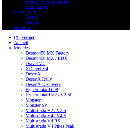
Rendez-vous au service
Entreposage
Nous Joindre
Équipe
Blogue
Boutique
[X] Fermer
Accueil
Modèles
Desmo450 MX Factory
Desmo450 MX / EDX
Diavel V4
XDiavel V4
DesertX
DesertX Rally
DesertX Discovery
Hypermotard 698
Hypermotard V2 / V2 SP
Monster +
Monster SP
Multistrada V2 / V2 S
Multistrada V4 / V4 S
Multistrada V4 RS
Multistrada V4 Pikes Peak