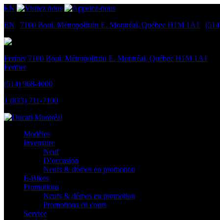
EN
EN
|
7100 Boul. Métropolitain E.
Montréal, Québec
H1M 1A1
|
(514
Fermer
7100 Boul. Métropolitain E.
Montréal, Québec
H1M 1A1
Fermer
(514) 968-4000
1 (833) 711-7100
Modèles
Inventaire
Neuf
D’occasion
Neufs & démos en promotion
E-Bikes
Promotions
Neufs & démos en promotion
Promotions en cours
Service