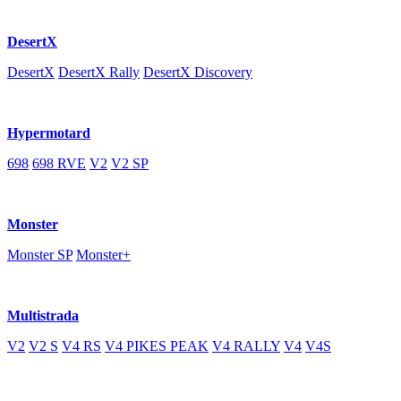
DesertX
DesertX
DesertX Rally
DesertX Discovery
Hypermotard
698
698 RVE
V2
V2 SP
Monster
Monster SP
Monster+
Multistrada
V2
V2 S
V4 RS
V4 PIKES PEAK
V4 RALLY
V4
V4S