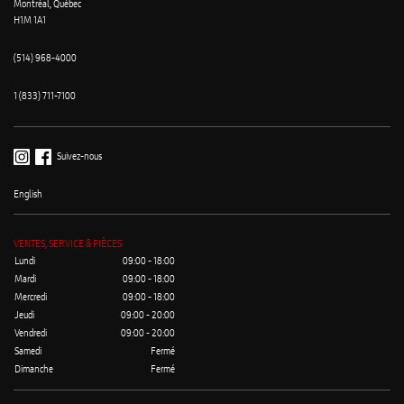
Montréal, Québec
H1M 1A1
(514) 968-4000
1 (833) 711-7100
Suivez-nous
English
VENTES, SERVICE & PIÈCES
Lundi
09:00 - 18:00
Mardi
09:00 - 18:00
Mercredi
09:00 - 18:00
Jeudi
09:00 - 20:00
Vendredi
09:00 - 20:00
Samedi
Fermé
Dimanche
Fermé