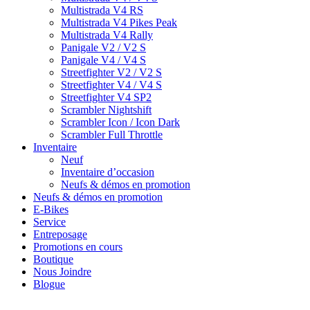
Multistrada V4 RS
Multistrada V4 Pikes Peak
Multistrada V4 Rally
Panigale V2 / V2 S
Panigale V4 / V4 S
Streetfighter V2 / V2 S
Streetfighter V4 / V4 S
Streetfighter V4 SP2
Scrambler Nightshift
Scrambler Icon / Icon Dark
Scrambler Full Throttle
Inventaire
Neuf
Inventaire d’occasion
Neufs & démos en promotion
Neufs & démos en promotion
E-Bikes
Service
Entreposage
Promotions en cours
Boutique
Nous Joindre
Blogue