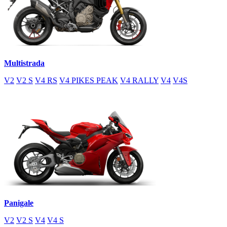
Multistrada
V2
V2 S
V4 RS
V4 PIKES PEAK
V4 RALLY
V4
V4S
Panigale
V2
V2 S
V4
V4 S