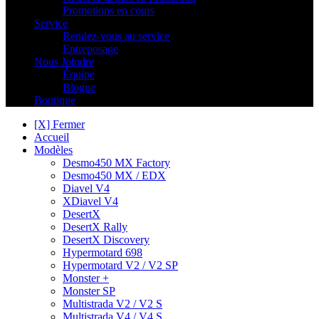
Promotions en cours
Service
Rendez-vous au service
Entreposage
Nous Joindre
Équipe
Blogue
Boutique
[X] Fermer
Accueil
Modèles
Desmo450 MX Factory
Desmo450 MX / EDX
Diavel V4
XDiavel V4
DesertX
DesertX Rally
DesertX Discovery
Hypermotard 698
Hypermotard V2 / V2 SP
Monster +
Monster SP
Multistrada V2 / V2 S
Multistrada V4 / V4 S