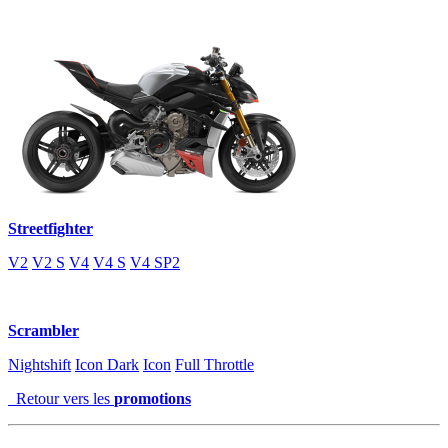
Streetfighter
V2
V2 S
V4
V4 S
V4 SP2
Scrambler
Nightshift
Icon Dark
Icon
Full Throttle
Retour vers les
promotions