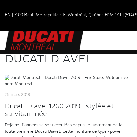
EN
|
7100 Boul. Métropolitain E.
Montréal, Québec
H1M 1A1
|
(514)
DUCATI DIAVEL
25 mars 2019
Ducati Diavel 1260 2019 : stylée et
survitaminée
Déjà neuf années se sont écoulées depuis le lancement de la
toute première Ducati Diavel. Cette monture de type «power