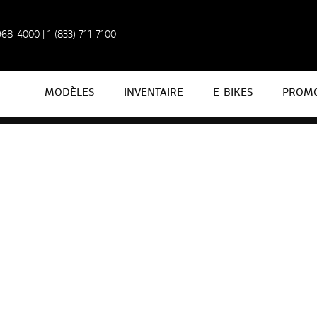
 968-4000
|
1 (833) 711-7100
MODÈLES
INVENTAIRE
E-BIKES
PROMO