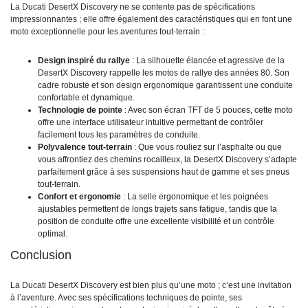
La Ducati DesertX Discovery ne se contente pas de spécifications
impressionnantes ; elle offre également des caractéristiques qui en font une
moto exceptionnelle pour les aventures tout-terrain :
Design inspiré du rallye
: La silhouette élancée et agressive de la
DesertX Discovery rappelle les motos de rallye des années 80. Son
cadre robuste et son design ergonomique garantissent une conduite
confortable et dynamique.
Technologie de pointe
: Avec son écran TFT de 5 pouces, cette moto
offre une interface utilisateur intuitive permettant de contrôler
facilement tous les paramètres de conduite.
Polyvalence tout-terrain
: Que vous rouliez sur l’asphalte ou que
vous affrontiez des chemins rocailleux, la DesertX Discovery s’adapte
parfaitement grâce à ses suspensions haut de gamme et ses pneus
tout-terrain.
Confort et ergonomie
: La selle ergonomique et les poignées
ajustables permettent de longs trajets sans fatigue, tandis que la
position de conduite offre une excellente visibilité et un contrôle
optimal.
Conclusion
La Ducati DesertX Discovery est bien plus qu’une moto ; c’est une invitation
à l’aventure. Avec ses spécifications techniques de pointe, ses