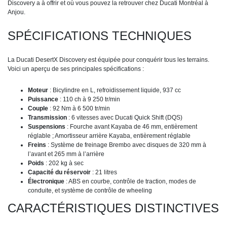
Discovery a à offrir et où vous pouvez la retrouver chez Ducati Montréal à
Anjou.
SPÉCIFICATIONS TECHNIQUES
La Ducati DesertX Discovery est équipée pour conquérir tous les terrains.
Voici un aperçu de ses principales spécifications :
Moteur
: Bicylindre en L, refroidissement liquide, 937 cc
Puissance
: 110 ch à 9 250 tr/min
Couple
: 92 Nm à 6 500 tr/min
Transmission
: 6 vitesses avec Ducati Quick Shift (DQS)
Suspensions
: Fourche avant Kayaba de 46 mm, entièrement
réglable ; Amortisseur arrière Kayaba, entièrement réglable
Freins
: Système de freinage Brembo avec disques de 320 mm à
l’avant et 265 mm à l’arrière
Poids
: 202 kg à sec
Capacité du réservoir
: 21 litres
Électronique
: ABS en courbe, contrôle de traction, modes de
conduite, et système de contrôle de wheeling
CARACTÉRISTIQUES DISTINCTIVES