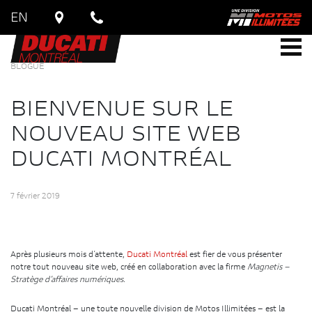
EN
BLOGUE
BIENVENUE SUR LE
NOUVEAU SITE WEB
DUCATI MONTRÉAL
7 février 2019
Après plusieurs mois d’attente,
Ducati Montréal
est fier de vous présenter
notre tout nouveau site web, créé en collaboration avec la firme
Magnetis –
Stratège d’affaires numériques
.
Ducati Montréal – une toute nouvelle division de Motos Illimitées – est la