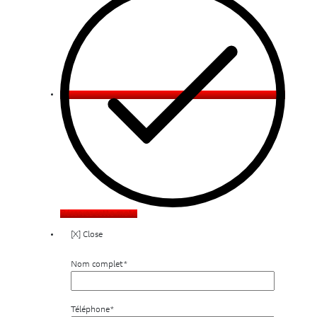
Réservez cette moto
[X] Close
Nom complet*
Téléphone*