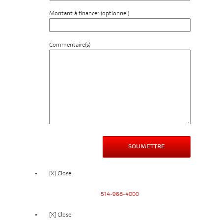
Montant à financer (optionnel)
Commentaire(s)
[X] Close
514-968-4000
[X] Close