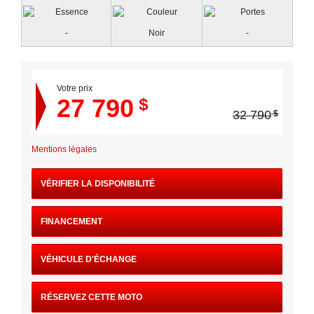
-
Noir
-
Votre prix
27 790
$
32 790
$
Mentions légales
VÉRIFIER LA DISPONIBILITÉ
FINANCEMENT
VÉHICULE D'ÉCHANGE
RÉSERVEZ CETTE MOTO