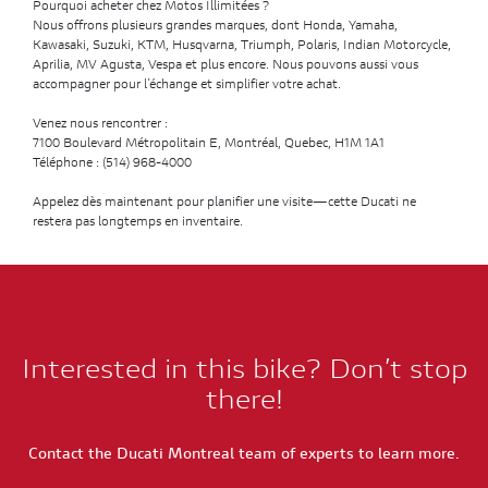
Pourquoi acheter chez Motos Illimitées ?
Nous offrons plusieurs grandes marques, dont Honda, Yamaha,
Kawasaki, Suzuki, KTM, Husqvarna, Triumph, Polaris, Indian Motorcycle,
Aprilia, MV Agusta, Vespa et plus encore. Nous pouvons aussi vous
accompagner pour l’échange et simplifier votre achat.
Venez nous rencontrer :
7100 Boulevard Métropolitain E, Montréal, Quebec, H1M 1A1
Téléphone : (514) 968-4000
Appelez dès maintenant pour planifier une visite—cette Ducati ne
restera pas longtemps en inventaire.
Interested in this bike? Don’t stop
there!
Contact the Ducati Montreal team of experts to learn more.