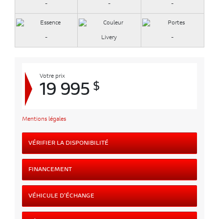
-
-
-
-
Livery
-
Votre prix
$
19 995
Mentions légales
VÉRIFIER LA DISPONIBILITÉ
FINANCEMENT
VÉHICULE D'ÉCHANGE