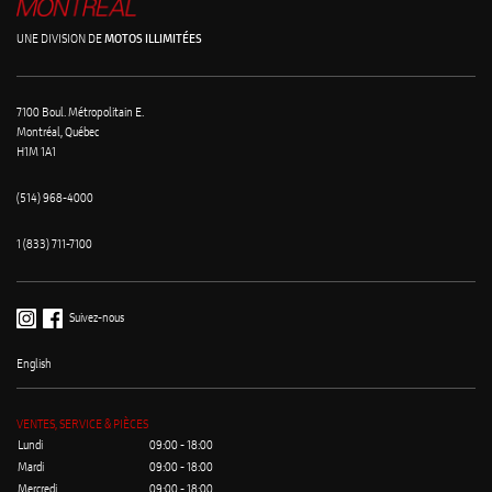
UNE DIVISION DE
MOTOS ILLIMITÉES
7100 Boul. Métropolitain E.
Montréal, Québec
H1M 1A1
(514) 968-4000
1 (833) 711-7100
Suivez-nous
English
VENTES, SERVICE & PIÈCES
Lundi
09:00 - 18:00
Mardi
09:00 - 18:00
Mercredi
09:00 - 18:00