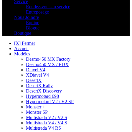
Service
Rendez-vous au service
Entreposage
Nous Joindre
Équipe
Blogue
Boutique
[X] Fermer
Accueil
Modèles
Desmo450 MX Factory
Desmo450 MX / EDX
Diavel V4
XDiavel V4
DesertX
DesertX Rally
DesertX Discovery
Hypermotard 698
Hypermotard V2 / V2 SP
Monster +
Monster SP
Multistrada V2 / V2 S
Multistrada V4 / V4 S
Multistrada V4 RS