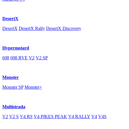
DesertX
DesertX
DesertX Rally
DesertX Discovery
Hypermotard
698
698 RVE
V2
V2 SP
Monster
Monster SP
Monster+
Multistrada
V2
V2 S
V4 RS
V4 PIKES PEAK
V4 RALLY
V4
V4S