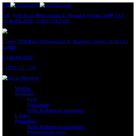
EN
EN
|
7100 Boul. Métropolitain E.
Montréal, Québec
H1M 1A1
|
(514) 968-4000
|
1 (833) 711-7100
Fermer
7100 Boul. Métropolitain E.
Montréal, Québec
H1M 1A1
Fermer
(514) 968-4000
1 (833) 711-7100
Modèles
Inventaire
Neuf
D’occasion
Neufs & démos en promotion
E-Bikes
Promotions
Neufs & démos en promotion
Promotions en cours