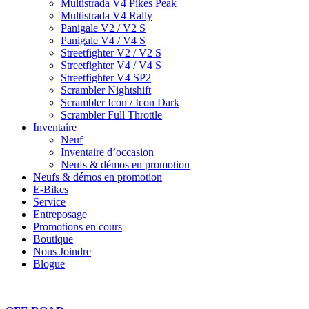
Multistrada V4 Pikes Peak
Multistrada V4 Rally
Panigale V2 / V2 S
Panigale V4 / V4 S
Streetfighter V2 / V2 S
Streetfighter V4 / V4 S
Streetfighter V4 SP2
Scrambler Nightshift
Scrambler Icon / Icon Dark
Scrambler Full Throttle
Inventaire
Neuf
Inventaire d’occasion
Neufs & démos en promotion
Neufs & démos en promotion
E-Bikes
Service
Entreposage
Promotions en cours
Boutique
Nous Joindre
Blogue