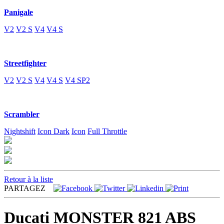
Panigale
V2
V2 S
V4
V4 S
Streetfighter
V2
V2 S
V4
V4 S
V4 SP2
Scrambler
Nightshift
Icon Dark
Icon
Full Throttle
Retour à la liste
PARTAGEZ
Ducati MONSTER 821 ABS