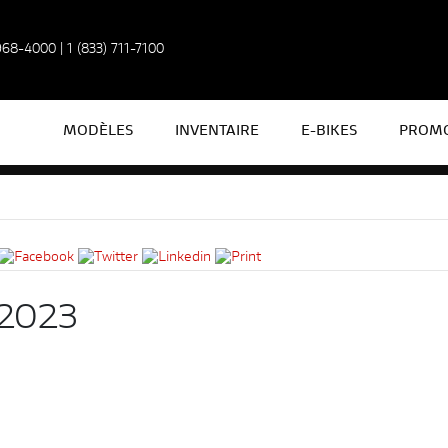
 968-4000
|
1 (833) 711-7100
MODÈLES
INVENTAIRE
E-BIKES
PROMO
2023