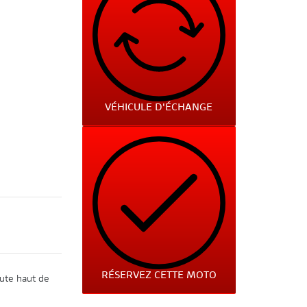
VÉHICULE D'ÉCHANGE
RÉSERVEZ CETTE MOTO
ute haut de