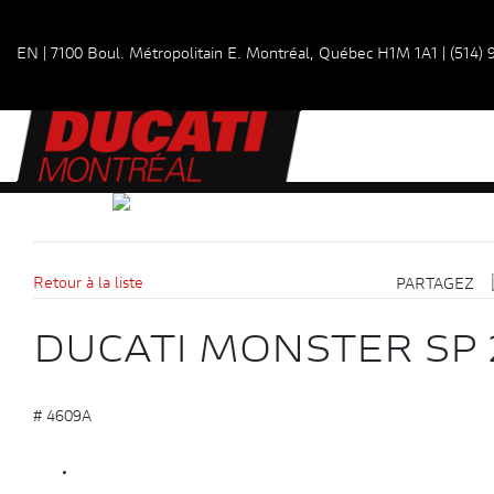
EN
|
7100 Boul. Métropolitain E.
Montréal, Québec
H1M 1A1
|
(514)
Retour à la liste
PARTAGEZ
DUCATI MONSTER SP 
# 4609A