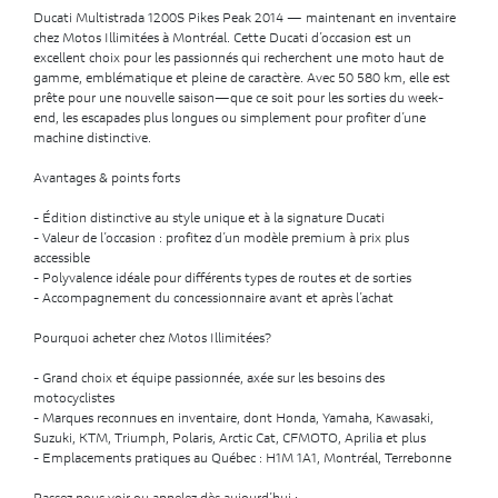
Ducati Multistrada 1200S Pikes Peak 2014 — maintenant en inventaire
chez Motos Illimitées à Montréal. Cette Ducati d’occasion est un
excellent choix pour les passionnés qui recherchent une moto haut de
gamme, emblématique et pleine de caractère. Avec 50 580 km, elle est
prête pour une nouvelle saison—que ce soit pour les sorties du week-
end, les escapades plus longues ou simplement pour profiter d’une
machine distinctive.
Avantages & points forts
- Édition distinctive au style unique et à la signature Ducati
- Valeur de l’occasion : profitez d’un modèle premium à prix plus
accessible
- Polyvalence idéale pour différents types de routes et de sorties
- Accompagnement du concessionnaire avant et après l’achat
Pourquoi acheter chez Motos Illimitées?
- Grand choix et équipe passionnée, axée sur les besoins des
motocyclistes
- Marques reconnues en inventaire, dont Honda, Yamaha, Kawasaki,
Suzuki, KTM, Triumph, Polaris, Arctic Cat, CFMOTO, Aprilia et plus
- Emplacements pratiques au Québec : H1M 1A1, Montréal, Terrebonne