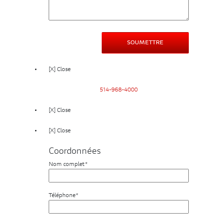
[X] Close
514-968-4000
[X] Close
[X] Close
Coordonnées
Nom complet*
Téléphone*