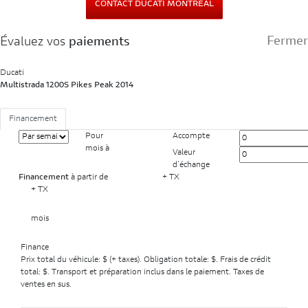
CONTACT DUCATI MONTREAL
Fermer
Évaluez vos
paiements
Ducati
Multistrada 1200S Pikes Peak 2014
Financement
Pour
Accompte
mois
à
Valeur
d'échange
Financement
à partir de
+ TX
+ TX
mois
Finance
Prix total du véhicule:
$ (+ taxes). Obligation totale:
$. Frais de crédit
total:
$. Transport et préparation inclus dans le paiement. Taxes de
ventes en sus.