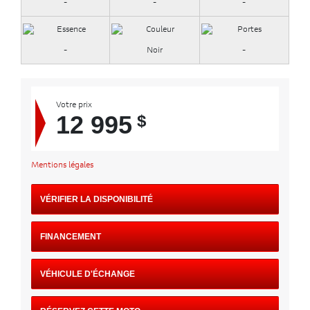
-
-
-
-
Noir
-
Votre prix
12 995
$
Mentions légales
VÉRIFIER LA DISPONIBILITÉ
FINANCEMENT
VÉHICULE D'ÉCHANGE