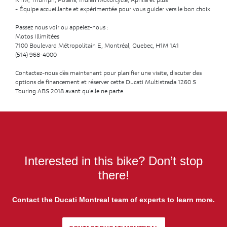
KTM, Triumph, Polaris, Indian Motorcycle, Aprilia et plus
- Équipe accueillante et expérimentée pour vous guider vers le bon choix
Passez nous voir ou appelez-nous :
Motos Illimitées
7100 Boulevard Métropolitain E, Montréal, Quebec, H1M 1A1
(514) 968-4000
Contactez-nous dès maintenant pour planifier une visite, discuter des
options de financement et réserver cette Ducati Multistrada 1260 S
Touring ABS 2018 avant qu’elle ne parte.
Interested in this bike? Don’t stop
there!
Contact the Ducati Montreal team of experts to learn more.