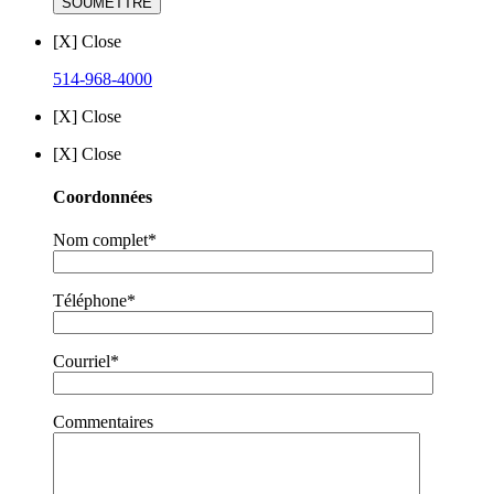
[X] Close
514-968-4000
[X] Close
[X] Close
Coordonnées
Nom complet*
Téléphone*
Courriel*
Commentaires