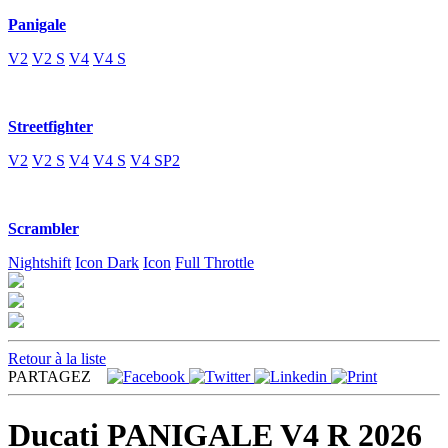
Panigale
V2
V2 S
V4
V4 S
Streetfighter
V2
V2 S
V4
V4 S
V4 SP2
Scrambler
Nightshift
Icon Dark
Icon
Full Throttle
Retour à la liste
PARTAGEZ
Ducati PANIGALE V4 R 2026