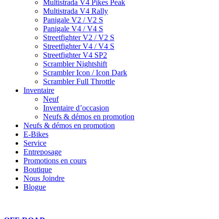
Multistrada V4 Pikes Peak
Multistrada V4 Rally
Panigale V2 / V2 S
Panigale V4 / V4 S
Streetfighter V2 / V2 S
Streetfighter V4 / V4 S
Streetfighter V4 SP2
Scrambler Nightshift
Scrambler Icon / Icon Dark
Scrambler Full Throttle
Inventaire
Neuf
Inventaire d’occasion
Neufs & démos en promotion
Neufs & démos en promotion
E-Bikes
Service
Entreposage
Promotions en cours
Boutique
Nous Joindre
Blogue