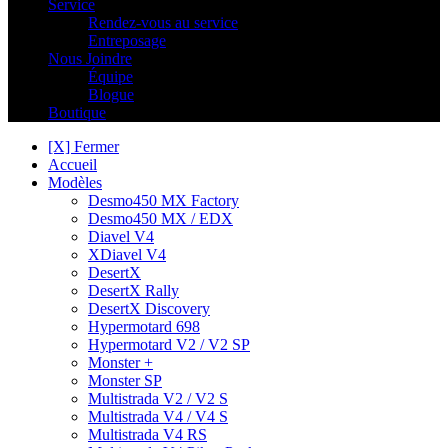
Service
Rendez-vous au service
Entreposage
Nous Joindre
Équipe
Blogue
Boutique
[X] Fermer
Accueil
Modèles
Desmo450 MX Factory
Desmo450 MX / EDX
Diavel V4
XDiavel V4
DesertX
DesertX Rally
DesertX Discovery
Hypermotard 698
Hypermotard V2 / V2 SP
Monster +
Monster SP
Multistrada V2 / V2 S
Multistrada V4 / V4 S
Multistrada V4 RS