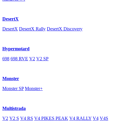
DesertX
DesertX
DesertX Rally
DesertX Discovery
Hypermotard
698
698 RVE
V2
V2 SP
Monster
Monster SP
Monster+
Multistrada
V2
V2 S
V4 RS
V4 PIKES PEAK
V4 RALLY
V4
V4S