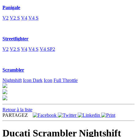
Panigale
V2
V2 S
V4
V4 S
Streetfighter
V2
V2 S
V4
V4 S
V4 SP2
Scrambler
Nightshift
Icon Dark
Icon
Full Throttle
Retour à la liste
PARTAGEZ
Ducati Scrambler Nightshift