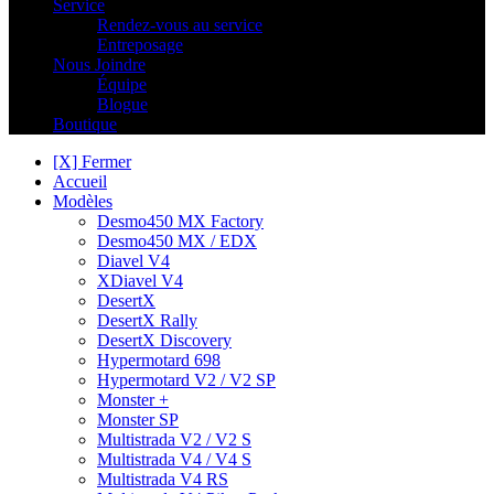
Service
Rendez-vous au service
Entreposage
Nous Joindre
Équipe
Blogue
Boutique
[X] Fermer
Accueil
Modèles
Desmo450 MX Factory
Desmo450 MX / EDX
Diavel V4
XDiavel V4
DesertX
DesertX Rally
DesertX Discovery
Hypermotard 698
Hypermotard V2 / V2 SP
Monster +
Monster SP
Multistrada V2 / V2 S
Multistrada V4 / V4 S
Multistrada V4 RS