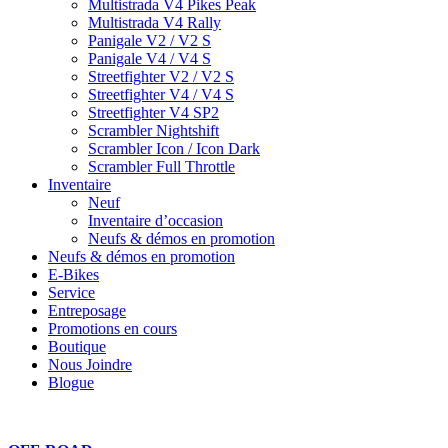
Multistrada V4 Pikes Peak
Multistrada V4 Rally
Panigale V2 / V2 S
Panigale V4 / V4 S
Streetfighter V2 / V2 S
Streetfighter V4 / V4 S
Streetfighter V4 SP2
Scrambler Nightshift
Scrambler Icon / Icon Dark
Scrambler Full Throttle
Inventaire
Neuf
Inventaire d’occasion
Neufs & démos en promotion
Neufs & démos en promotion
E-Bikes
Service
Entreposage
Promotions en cours
Boutique
Nous Joindre
Blogue