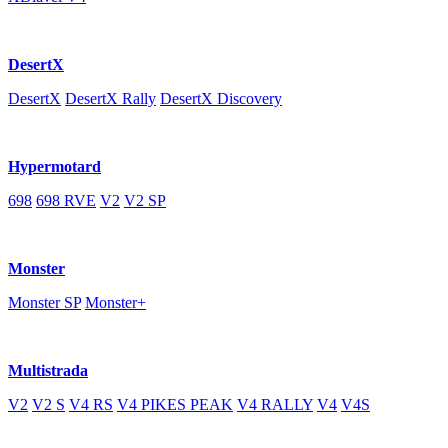
DesertX
DesertX
DesertX Rally
DesertX Discovery
Hypermotard
698
698 RVE
V2
V2 SP
Monster
Monster SP
Monster+
Multistrada
V2
V2 S
V4 RS
V4 PIKES PEAK
V4 RALLY
V4
V4S