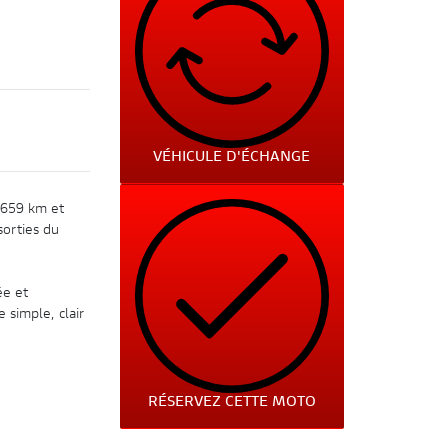
VÉHICULE D'ÉCHANGE
 659 km et
sorties du
ée et
 simple, clair
RÉSERVEZ CETTE MOTO