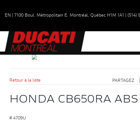
EN
|
7100 Boul. Métropolitain E.
Montréal, Québec
H1M 1A1
|
(514)
Retour à la liste
PARTAGEZ
HONDA CB650RA ABS 
# 4709U