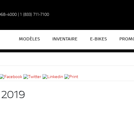
 968-4000
|
1 (833) 711-7100
MODÈLES
INVENTAIRE
E-BIKES
PROMO
2019