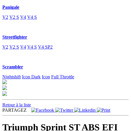
Panigale
V2
V2 S
V4
V4 S
Streetfighter
V2
V2 S
V4
V4 S
V4 SP2
Scrambler
Nightshift
Icon Dark
Icon
Full Throttle
Retour à la liste
PARTAGEZ
Triumph Sprint ST ABS EFI