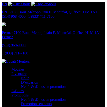
EN
EN
|
7100 Boul. Métropolitain E.
Montréal, Québec
H1M 1A1
|
(514) 968-4000
|
1 (833) 711-7100
Fermer
7100 Boul. Métropolitain E.
Montréal, Québec
H1M 1A1
Fermer
(514) 968-4000
1 (833) 711-7100
Modèles
Inventaire
Neuf
D’occasion
Neufs & démos en promotion
E-Bikes
Promotions
Neufs & démos en promotion
Promotions en cours