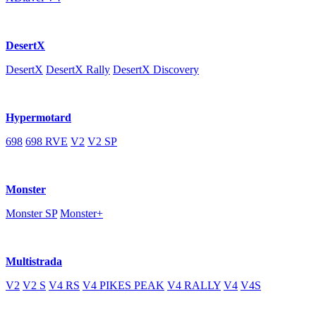
DesertX
DesertX
DesertX Rally
DesertX Discovery
Hypermotard
698
698 RVE
V2
V2 SP
Monster
Monster SP
Monster+
Multistrada
V2
V2 S
V4 RS
V4 PIKES PEAK
V4 RALLY
V4
V4S