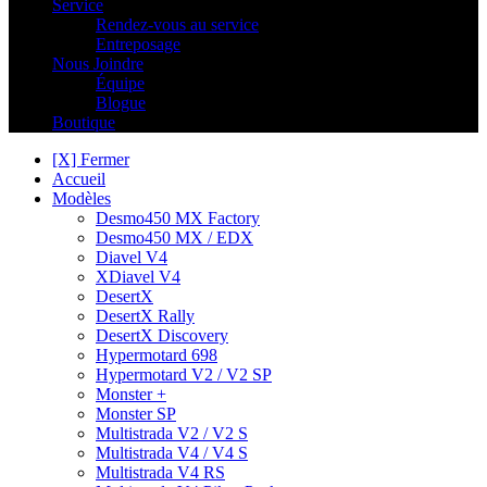
Service
Rendez-vous au service
Entreposage
Nous Joindre
Équipe
Blogue
Boutique
[X] Fermer
Accueil
Modèles
Desmo450 MX Factory
Desmo450 MX / EDX
Diavel V4
XDiavel V4
DesertX
DesertX Rally
DesertX Discovery
Hypermotard 698
Hypermotard V2 / V2 SP
Monster +
Monster SP
Multistrada V2 / V2 S
Multistrada V4 / V4 S
Multistrada V4 RS