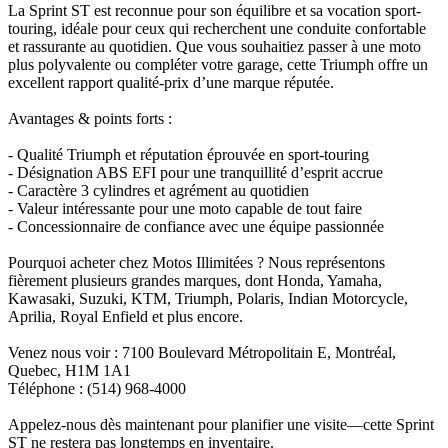
La Sprint ST est reconnue pour son équilibre et sa vocation sport-
touring, idéale pour ceux qui recherchent une conduite confortable
et rassurante au quotidien. Que vous souhaitiez passer à une moto
plus polyvalente ou compléter votre garage, cette Triumph offre un
excellent rapport qualité-prix d’une marque réputée.
Avantages & points forts :
- Qualité Triumph et réputation éprouvée en sport-touring
- Désignation ABS EFI pour une tranquillité d’esprit accrue
- Caractère 3 cylindres et agrément au quotidien
- Valeur intéressante pour une moto capable de tout faire
- Concessionnaire de confiance avec une équipe passionnée
Pourquoi acheter chez Motos Illimitées ? Nous représentons
fièrement plusieurs grandes marques, dont Honda, Yamaha,
Kawasaki, Suzuki, KTM, Triumph, Polaris, Indian Motorcycle,
Aprilia, Royal Enfield et plus encore.
Venez nous voir : 7100 Boulevard Métropolitain E, Montréal,
Quebec, H1M 1A1
Téléphone : (514) 968-4000
Appelez-nous dès maintenant pour planifier une visite—cette Sprint
ST ne restera pas longtemps en inventaire.