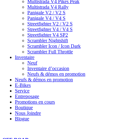
Multistrada V4 Pikes Peak
Multistrada V4 Rally
Panigale V2 / V2 S
Panigale V4 / V4 S
Streetfighter V2 / V2 S
Streetfighter V4 / V4 S
Streetfighter V4 SP2
Scrambler Nightshift
Scrambler Icon / Icon Dark
Scrambler Full Throttle
Inventaire
Neuf
Inventaire d’occasion
Neufs & démos en promotion
Neufs & démos en promotion
E-Bikes
Service
Entreposage
Promotions en cours
Boutique
Nous Joindre
Blogue